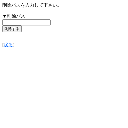
削除パスを入力して下さい。
▼削除パス
[
戻る
]